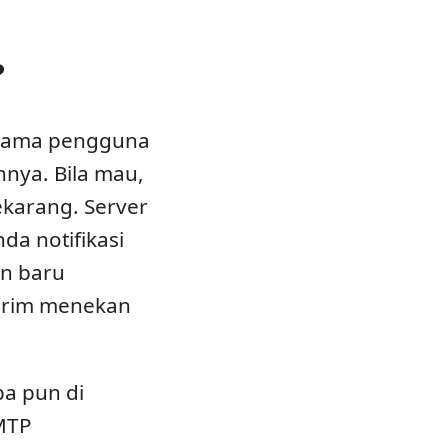
?
 nama pengguna
nya. Bila mau,
ekarang. Server
a notifikasi
n baru
girim menekan
pa pun di
SMTP