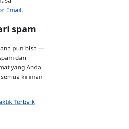
masa
or Email
.
ari spam
 mana pun bisa —
 spam dan
mat yang Anda
g semua kiriman
aktik Terbaik