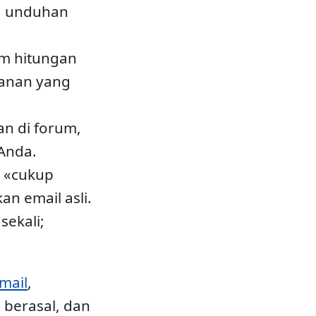
s, unduhan
am hitungan
yanan yang
n di forum,
 Anda.
a «cukup
n email asli.
sekali;
mail
,
 berasal, dan