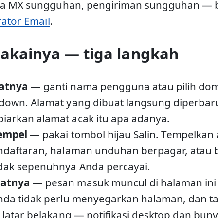
a MX sungguhan, pengiriman sungguhan — ba
rator Email
.
akainya — tiga langkah
atnya
— ganti nama pengguna atau pilih doma
down. Alamat yang dibuat langsung diperbaru
iarkan alamat acak itu apa adanya.
tempel
— pakai tombol hijau Salin. Tempelkan
ndaftaran, halaman unduhan berpagar, atau 
idak sepenuhnya Anda percayai.
ratnya
— pesan masuk muncul di halaman ini
nda tidak perlu menyegarkan halaman, dan t
 latar belakang — notifikasi desktop dan bunyi