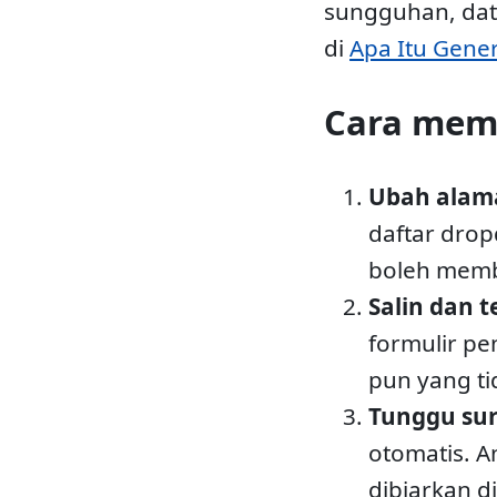
sungguhan, dat
di
Apa Itu Gene
Cara mem
Ubah alam
daftar drop
boleh memb
Salin dan 
formulir pe
pun yang t
Tunggu su
otomatis. A
dibiarkan di