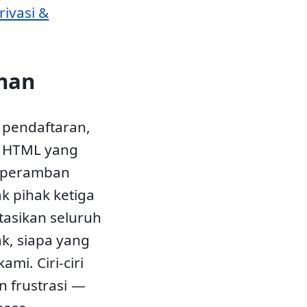
ivasi &
man
 pendaftaran,
n HTML yang
i peramban
k pihak ketiga
asikan seluruh
k, siapa yang
ami. Ciri-ciri
n frustrasi —