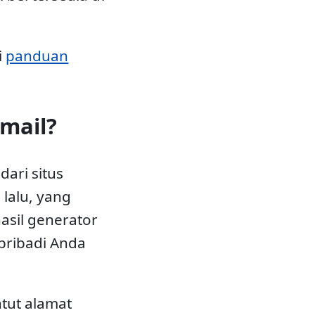
i
panduan
mail?
ari situs
lalu, yang
sil generator
pribadi Anda
tut alamat