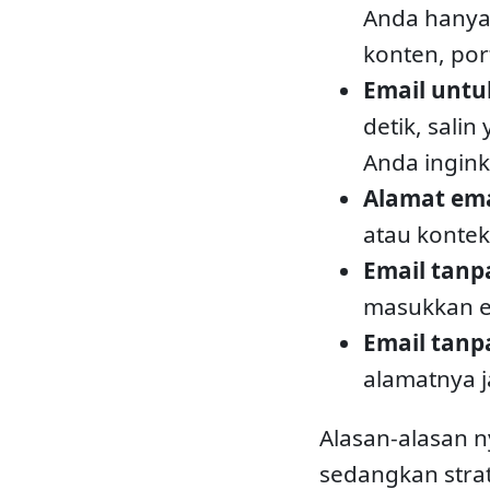
Anda hanya 
konten, port
Email untuk
detik, sali
Anda ingink
Alamat ema
atau kontek
Email tanp
masukkan em
Email tanp
alamatnya j
Alasan-alasan n
sedangkan stra