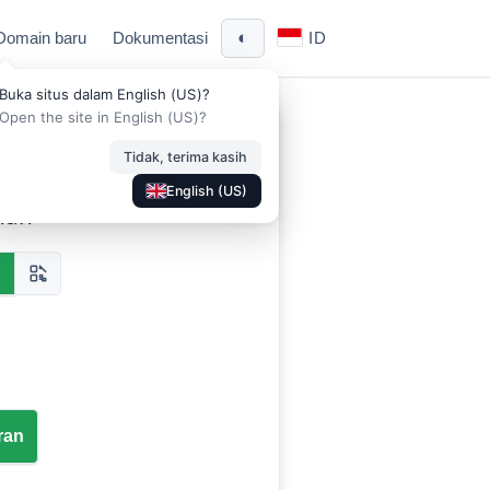
◐
Domain baru
Dokumentasi
ID
Buka situs dalam English (US)?
Open the site in English (US)?
uaikan
Tidak, terima kasih
English (US)
nan
n
ran