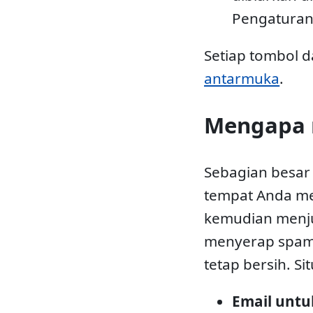
Pengaturan
Setiap tombol d
antarmuka
.
Mengapa 
Sebagian besar 
tempat Anda me
kemudian menju
menyerap spam i
tetap bersih. S
Email untu