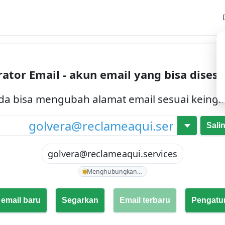
ator Email - akun email yang bisa dises
da bisa mengubah alamat email sesuai keingi
@
Sali
golvera@reclameaqui.services
Menghubungkan…
 email baru
Segarkan
Email terbaru
Pengatu