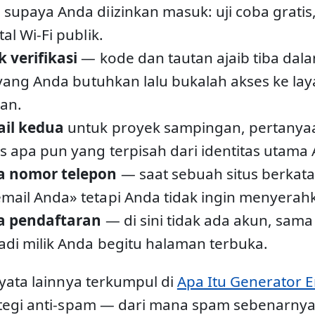
supaya Anda diizinkan masuk: uji coba grati
al Wi-Fi publik.
 verifikasi
— kode dan tautan ajaib tiba dal
n yang Anda butuhkan lalu bukalah akses ke la
an.
il kedua
untuk proyek sampingan, pertanyaa
s apa pun yang terpisah dari identitas utama
a nomor telepon
— saat sebuah situs berkat
ail Anda» tetapi Anda tidak ingin menyerahka
a pendaftaran
— di sini tidak ada akun, sama 
adi milik Anda begitu halaman terbuka.
yata lainnya terkumpul di
Apa Itu Generator E
tegi anti-spam — dari mana spam sebenarnya