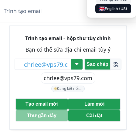
English (US)
Trình tạo email
◐
Tài liệu
VI
Trình tạo email - hộp thư tùy chỉnh
Bạn có thể sửa địa chỉ email tùy ý
@
Sao chép
chrlee@vps79.com
Đang kết nối…
Tạo email mới
Làm mới
Thư gần đây
Cài đặt