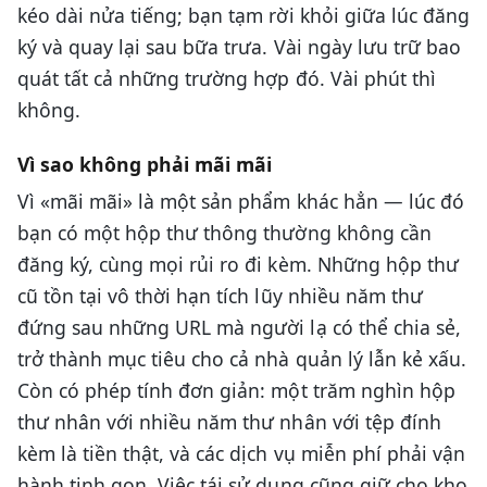
kéo dài nửa tiếng; bạn tạm rời khỏi giữa lúc đăng
ký và quay lại sau bữa trưa. Vài ngày lưu trữ bao
quát tất cả những trường hợp đó. Vài phút thì
không.
Vì sao không phải mãi mãi
Vì «mãi mãi» là một sản phẩm khác hẳn — lúc đó
bạn có một hộp thư thông thường không cần
đăng ký, cùng mọi rủi ro đi kèm. Những hộp thư
cũ tồn tại vô thời hạn tích lũy nhiều năm thư
đứng sau những URL mà người lạ có thể chia sẻ,
trở thành mục tiêu cho cả nhà quản lý lẫn kẻ xấu.
Còn có phép tính đơn giản: một trăm nghìn hộp
thư nhân với nhiều năm thư nhân với tệp đính
kèm là tiền thật, và các dịch vụ miễn phí phải vận
hành tinh gọn. Việc tái sử dụng cũng giữ cho kho