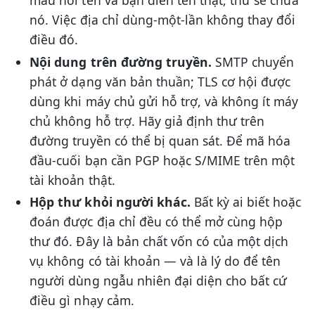
mẫu hỏi tên và bạn điền tên thật, thư sẽ chứa
nó. Việc địa chỉ dùng-một-lần không thay đổi
điều đó.
Nội dung trên đường truyền.
SMTP chuyển
phát ở dạng văn bản thuần; TLS cơ hội được
dùng khi máy chủ gửi hỗ trợ, và không ít máy
chủ không hỗ trợ. Hãy giả định thư trên
đường truyền có thể bị quan sát. Để mã hóa
đầu-cuối bạn cần PGP hoặc S/MIME trên một
tài khoản thật.
Hộp thư khỏi người khác.
Bất kỳ ai biết hoặc
đoán được địa chỉ đều có thể mở cùng hộp
thư đó. Đây là bản chất vốn có của một dịch
vụ không có tài khoản — và là lý do để tên
người dùng ngẫu nhiên đại diện cho bất cứ
điều gì nhạy cảm.