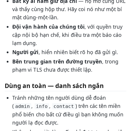
Bất kỳ ai nắm giữ địa chỉ
— họ mở cùng URL
và thấy cùng hộp thư. Hãy coi nó như một bí
mật dùng-một-lần.
Đội vận hành của chúng tôi
, với quyền truy
cập nội bộ hạn chế, khi điều tra một báo cáo
lạm dụng.
Người gửi
, hiển nhiên biết rõ họ đã gửi gì.
Bên trung gian trên đường truyền
, trong
phạm vi TLS chưa được thiết lập.
Dùng an toàn — danh sách ngắn
Tránh những tên người dùng dễ đoán
(
,
,
) trên các tên miền
admin
info
contact
phổ biến cho bất cứ điều gì bạn không muốn
người lạ đọc được.