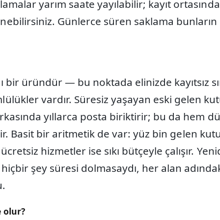
lamalar yarım saate yayılabilir; kayıt ortasınd
ebilirsiniz. Günlerce süren saklama bunların 
 bir üründür — bu noktada elinizde kayıtsız s
lükler vardır. Süresiz yaşayan eski gelen kutu
rkasında yıllarca posta biriktirir; bu da hem d
ftir. Basit bir aritmetik de var: yüz bin gelen ku
 ücretsiz hizmetler ise sıkı bütçeyle çalışır. Y
hiçbir şey süresi dolmasaydı, her alan adındak
u.
 olur?