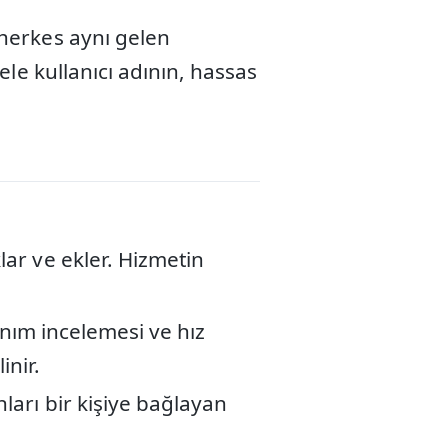
herkes aynı gelen
le kullanıcı adının, hassas
ar ve ekler. Hizmetin
anım incelemesi ve hız
inir.
ları bir kişiye bağlayan