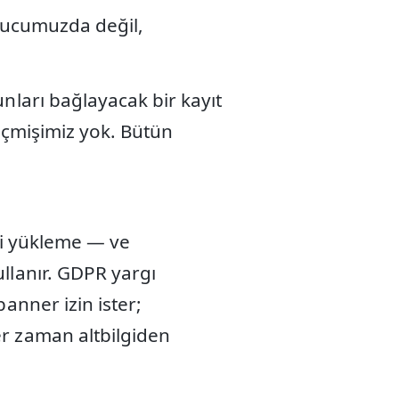
unucumuzda değil,
nları bağlayacak bir kayıt
geçmişimiz yok. Bütün
eri yükleme — ve
llanır. GDPR yargı
anner izin ister;
r zaman altbilgiden