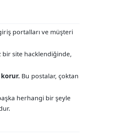
giriş portalları ve müşteri
z bir site hacklendiğinde,
korur.
Bu postalar, çoktan
 başka herhangi bir şeyle
dur.