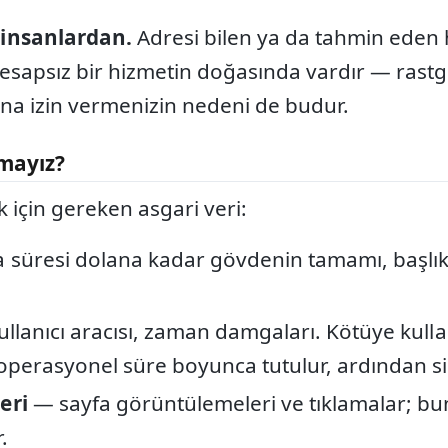
 insanlardan.
Adresi bilen ya da tahmin eden 
hesapsız bir hizmetin doğasında vardır — rastge
ına izin vermenizin nedeni de budur.
rmayız?
k için gereken asgari veri:
süresi dolana kadar gövdenin tamamı, başlıkl
ullanıcı aracısı, zaman damgaları. Kötüye kull
r operasyonel süre boyunca tutulur, ardından sil
eri
— sayfa görüntülemeleri ve tıklamalar; bun
.