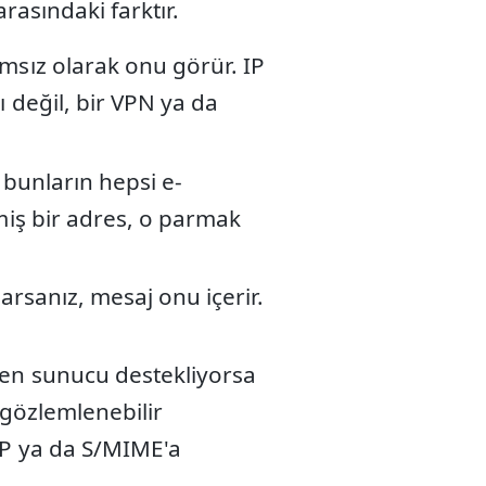
arasındaki farktır.
msız olarak onu görür. IP
ı değil, bir VPN ya da
 bunların hepsi e-
miş bir adres, o parmak
arsanız, mesaj onu içerir.
en sunucu destekliyorsa
 gözlemlenebilir
PGP ya da S/MIME'a