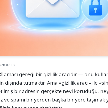
026-07-13
ci
amacı gereği bir gizlilik aracıdır — onu kul
n dışında tutmaktır. Ama «gizlilik aracı» ile «sih
retilmiş bir adresin gerçekte neyi koruduğu, n
ız ve spamı bir yerden başka bir yere taşımak