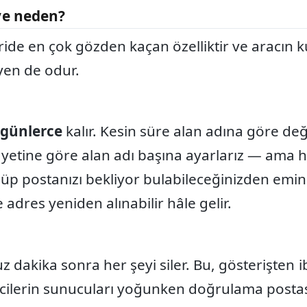
ve neden?
de en çok gözden kaçan özelliktir ve aracın kul
eyen de odur.
günlerce
kalır. Kesin süre alan adına göre de
etine göre alan adı başına ayarlarız — ama h
üp postanızı bekliyor bulabileceğinizden emin o
 adres yeniden alınabilir hâle gelir.
z dakika sonra her şeyi siler. Bu, gösterişten i
ricilerin sunucuları yoğunken doğrulama posta