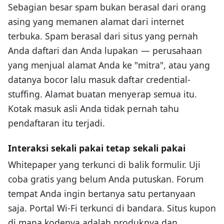
Sebagian besar spam bukan berasal dari orang
asing yang memanen alamat dari internet
terbuka. Spam berasal dari situs yang pernah
Anda daftari dan Anda lupakan — perusahaan
yang menjual alamat Anda ke "mitra", atau yang
datanya bocor lalu masuk daftar credential-
stuffing. Alamat buatan menyerap semua itu.
Kotak masuk asli Anda tidak pernah tahu
pendaftaran itu terjadi.
Interaksi sekali pakai tetap sekali pakai
Whitepaper yang terkunci di balik formulir. Uji
coba gratis yang belum Anda putuskan. Forum
tempat Anda ingin bertanya satu pertanyaan
saja. Portal Wi-Fi terkunci di bandara. Situs kupon
di mana kodenya adalah produknya dan