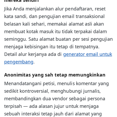
Jika Anda menjalankan alur pendaftaran, reset
kata sandi, dan pengujian email transaksional
belasan kali sehari, memakai alamat asli akan
membuat kotak masuk itu tidak terpakai dalam
seminggu. Satu alamat buatan per sesi pengujian
menjaga kebisingan itu tetap di tempatnya.
Detail alur kerjanya ada di
generator email untuk
pengembang
.
Anonimitas yang sah tetap memungkinkan
Menandatangani petisi, menulis komentar yang
sedikit kontroversial, menghubungi jurnalis,
membandingkan dua vendor sebagai persona
terpisah — ada alasan jujur untuk menjaga
sebuah interaksi tetap jauh dari alamat yang