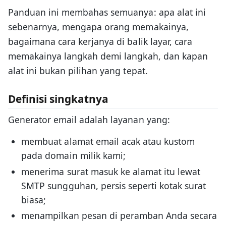
Panduan ini membahas semuanya: apa alat ini
sebenarnya, mengapa orang memakainya,
bagaimana cara kerjanya di balik layar, cara
memakainya langkah demi langkah, dan kapan
alat ini bukan pilihan yang tepat.
Definisi singkatnya
Generator email adalah layanan yang:
membuat alamat email acak atau kustom
pada domain milik kami;
menerima surat masuk ke alamat itu lewat
SMTP sungguhan, persis seperti kotak surat
biasa;
menampilkan pesan di peramban Anda secara