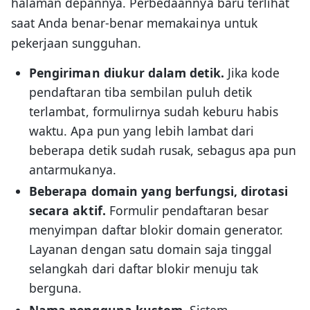
halaman depannya. Perbedaannya baru terlihat
saat Anda benar-benar memakainya untuk
pekerjaan sungguhan.
Pengiriman diukur dalam detik.
Jika kode
pendaftaran tiba sembilan puluh detik
terlambat, formulirnya sudah keburu habis
waktu. Apa pun yang lebih lambat dari
beberapa detik sudah rusak, sebagus apa pun
antarmukanya.
Beberapa domain yang berfungsi, dirotasi
secara aktif.
Formulir pendaftaran besar
menyimpan daftar blokir domain generator.
Layanan dengan satu domain saja tinggal
selangkah dari daftar blokir menuju tak
berguna.
Nama pengguna kustom.
Sistem