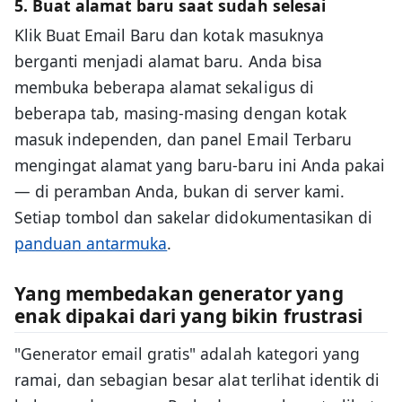
5. Buat alamat baru saat sudah selesai
Klik Buat Email Baru dan kotak masuknya
berganti menjadi alamat baru. Anda bisa
membuka beberapa alamat sekaligus di
beberapa tab, masing-masing dengan kotak
masuk independen, dan panel Email Terbaru
mengingat alamat yang baru-baru ini Anda pakai
— di peramban Anda, bukan di server kami.
Setiap tombol dan sakelar didokumentasikan di
panduan antarmuka
.
Yang membedakan generator yang
enak dipakai dari yang bikin frustrasi
"Generator email gratis" adalah kategori yang
ramai, dan sebagian besar alat terlihat identik di