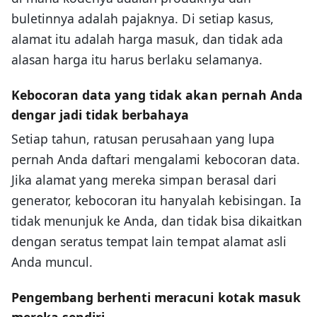
buletinnya adalah pajaknya. Di setiap kasus,
alamat itu adalah harga masuk, dan tidak ada
alasan harga itu harus berlaku selamanya.
Kebocoran data yang tidak akan pernah Anda
dengar jadi tidak berbahaya
Setiap tahun, ratusan perusahaan yang lupa
pernah Anda daftari mengalami kebocoran data.
Jika alamat yang mereka simpan berasal dari
generator, kebocoran itu hanyalah kebisingan. Ia
tidak menunjuk ke Anda, dan tidak bisa dikaitkan
dengan seratus tempat lain tempat alamat asli
Anda muncul.
Pengembang berhenti meracuni kotak masuk
mereka sendiri