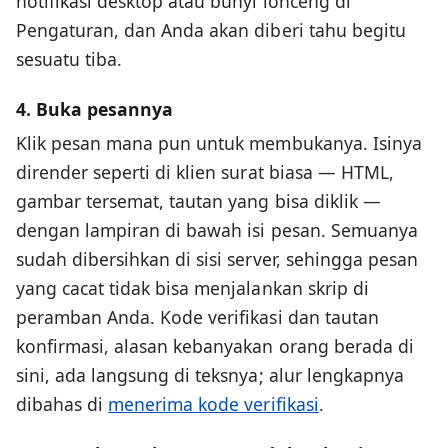
notifikasi desktop atau bunyi lonceng di
Pengaturan, dan Anda akan diberi tahu begitu
sesuatu tiba.
4. Buka pesannya
Klik pesan mana pun untuk membukanya. Isinya
dirender seperti di klien surat biasa — HTML,
gambar tersemat, tautan yang bisa diklik —
dengan lampiran di bawah isi pesan. Semuanya
sudah dibersihkan di sisi server, sehingga pesan
yang cacat tidak bisa menjalankan skrip di
peramban Anda. Kode verifikasi dan tautan
konfirmasi, alasan kebanyakan orang berada di
sini, ada langsung di teksnya; alur lengkapnya
dibahas di
menerima kode verifikasi
.