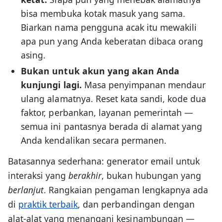
bisa membuka kotak masuk yang sama.
Biarkan nama pengguna acak itu mewakili
apa pun yang Anda keberatan dibaca orang
asing.
Bukan untuk akun yang akan Anda
kunjungi lagi.
Masa penyimpanan mendaur
ulang alamatnya. Reset kata sandi, kode dua
faktor, perbankan, layanan pemerintah —
semua ini pantasnya berada di alamat yang
Anda kendalikan secara permanen.
Batasannya sederhana: generator email untuk
interaksi yang
berakhir
, bukan hubungan yang
berlanjut
. Rangkaian pengaman lengkapnya ada
di
praktik terbaik
, dan perbandingan dengan
alat-alat yang menangani kesinambungan —