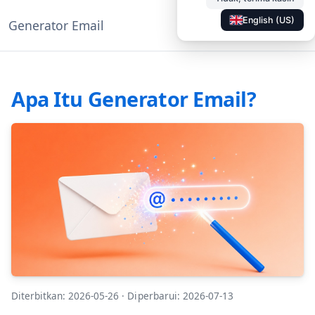
English (US)
Generator Email
◐
Dokumentasi
ID
Apa Itu Generator Email?
Diterbitkan: 2026-05-26
·
Diperbarui: 2026-07-13