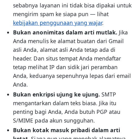
sebabnya layanan ini tidak bisa dipakai untuk
mengirim spam ke siapa pun — lihat
kebijakan penggunaan yang wajar
.
Bukan anonimitas dalam arti mutlak.
Jika
Anda menulis ke alamat buatan dari Gmail
asli Anda, alamat asli Anda tetap ada di
header. Dan situs tempat Anda mendaftar
tetap melihat IP dan sidik jari peramban
Anda, keduanya sepenuhnya lepas dari email
Anda.
Bukan enkripsi ujung ke ujung.
SMTP
mengantarkan dalam teks biasa. Jika itu
penting bagi Anda, Anda butuh PGP atau
S/MIME pada akun sungguhan.
Bukan kotak masuk pribadi dalam arti
ketat.
Siapa pun yang menebak alamatnya