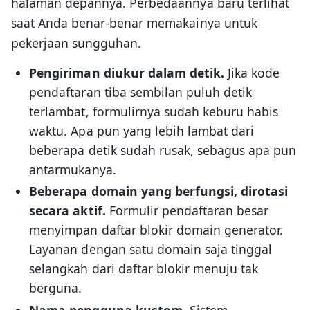
halaman depannya. Perbedaannya baru terlihat
saat Anda benar-benar memakainya untuk
pekerjaan sungguhan.
Pengiriman diukur dalam detik.
Jika kode
pendaftaran tiba sembilan puluh detik
terlambat, formulirnya sudah keburu habis
waktu. Apa pun yang lebih lambat dari
beberapa detik sudah rusak, sebagus apa pun
antarmukanya.
Beberapa domain yang berfungsi, dirotasi
secara aktif.
Formulir pendaftaran besar
menyimpan daftar blokir domain generator.
Layanan dengan satu domain saja tinggal
selangkah dari daftar blokir menuju tak
berguna.
Nama pengguna kustom.
Sistem