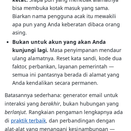
bisa membuka kotak masuk yang sama.
Biarkan nama pengguna acak itu mewakili
apa pun yang Anda keberatan dibaca orang
asing.
Bukan untuk akun yang akan Anda
kunjungi lagi.
Masa penyimpanan mendaur
ulang alamatnya. Reset kata sandi, kode dua
faktor, perbankan, layanan pemerintah —
semua ini pantasnya berada di alamat yang
Anda kendalikan secara permanen.
Batasannya sederhana: generator email untuk
interaksi yang
berakhir
, bukan hubungan yang
berlanjut
. Rangkaian pengaman lengkapnya ada
di
praktik terbaik
, dan perbandingan dengan
alat-alat yang menangani kesinambungan —