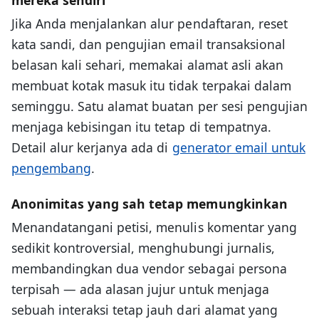
Jika Anda menjalankan alur pendaftaran, reset
kata sandi, dan pengujian email transaksional
belasan kali sehari, memakai alamat asli akan
membuat kotak masuk itu tidak terpakai dalam
seminggu. Satu alamat buatan per sesi pengujian
menjaga kebisingan itu tetap di tempatnya.
Detail alur kerjanya ada di
generator email untuk
pengembang
.
Anonimitas yang sah tetap memungkinkan
Menandatangani petisi, menulis komentar yang
sedikit kontroversial, menghubungi jurnalis,
membandingkan dua vendor sebagai persona
terpisah — ada alasan jujur untuk menjaga
sebuah interaksi tetap jauh dari alamat yang