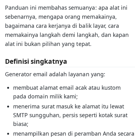
Panduan ini membahas semuanya: apa alat ini
sebenarnya, mengapa orang memakainya,
bagaimana cara kerjanya di balik layar, cara
memakainya langkah demi langkah, dan kapan
alat ini bukan pilihan yang tepat.
Definisi singkatnya
Generator email adalah layanan yang:
membuat alamat email acak atau kustom
pada domain milik kami;
menerima surat masuk ke alamat itu lewat
SMTP sungguhan, persis seperti kotak surat
biasa;
menampilkan pesan di peramban Anda secara