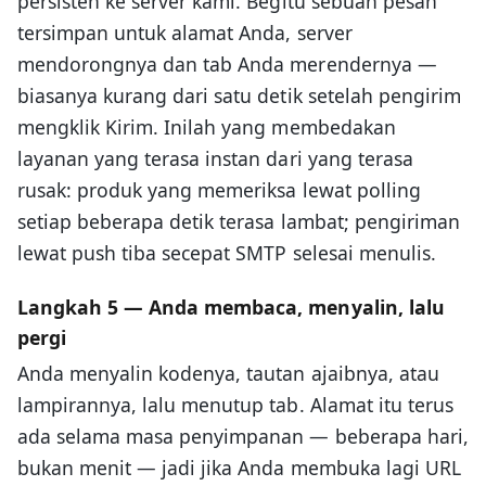
persisten ke server kami. Begitu sebuah pesan
tersimpan untuk alamat Anda, server
mendorongnya dan tab Anda merendernya —
biasanya kurang dari satu detik setelah pengirim
mengklik Kirim. Inilah yang membedakan
layanan yang terasa instan dari yang terasa
rusak: produk yang memeriksa lewat polling
setiap beberapa detik terasa lambat; pengiriman
lewat push tiba secepat SMTP selesai menulis.
Langkah 5 — Anda membaca, menyalin, lalu
pergi
Anda menyalin kodenya, tautan ajaibnya, atau
lampirannya, lalu menutup tab. Alamat itu terus
ada selama masa penyimpanan — beberapa hari,
bukan menit — jadi jika Anda membuka lagi URL