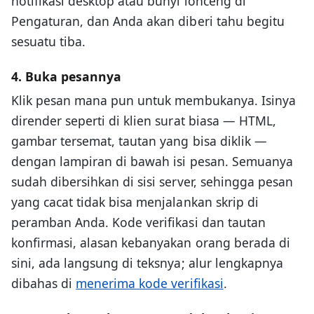
notifikasi desktop atau bunyi lonceng di
Pengaturan, dan Anda akan diberi tahu begitu
sesuatu tiba.
4. Buka pesannya
Klik pesan mana pun untuk membukanya. Isinya
dirender seperti di klien surat biasa — HTML,
gambar tersemat, tautan yang bisa diklik —
dengan lampiran di bawah isi pesan. Semuanya
sudah dibersihkan di sisi server, sehingga pesan
yang cacat tidak bisa menjalankan skrip di
peramban Anda. Kode verifikasi dan tautan
konfirmasi, alasan kebanyakan orang berada di
sini, ada langsung di teksnya; alur lengkapnya
dibahas di
menerima kode verifikasi
.