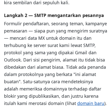
kira sembilan dari sepuluh kali.
Langkah 2 — SMTP mengantarkan pesannya
Formulir pendaftaran, seorang teman, kampanye
pemasaran — siapa pun yang mengirim suratnya
— mencari data MX untuk domain itu dan
terhubung ke server surat kami lewat SMTP,
protokol yang sama yang dipakai Gmail dan
Outlook. Dari sisi pengirim, alamat itu tidak bisa
dibedakan dari alamat biasa. Tidak ada penanda
dalam protokolnya yang berkata "ini alamat
buatan". Satu-satunya cara mendeteksinya
adalah memeriksa domainnya terhadap daftar
blokir yang dipublikasikan, dan justru karena
itulah kami merotasi domain (lihat
domain baru
).