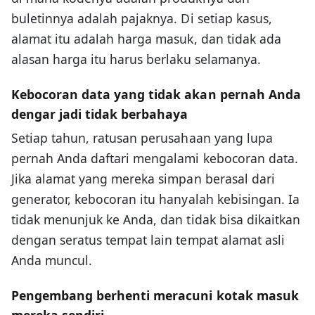
buletinnya adalah pajaknya. Di setiap kasus,
alamat itu adalah harga masuk, dan tidak ada
alasan harga itu harus berlaku selamanya.
Kebocoran data yang tidak akan pernah Anda
dengar jadi tidak berbahaya
Setiap tahun, ratusan perusahaan yang lupa
pernah Anda daftari mengalami kebocoran data.
Jika alamat yang mereka simpan berasal dari
generator, kebocoran itu hanyalah kebisingan. Ia
tidak menunjuk ke Anda, dan tidak bisa dikaitkan
dengan seratus tempat lain tempat alamat asli
Anda muncul.
Pengembang berhenti meracuni kotak masuk
mereka sendiri