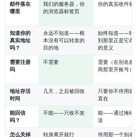
邮件落在
我们的服务器，你
你的真实收件箱
哪里
的浏览器标签页
知道你的
永远不知道——根
始终知道——转
真实地址
本没有可以转发的
到那里正是它存
吗？
目的地
的意义
需要注册
不需要
需要（在别名服
吗
商那里开账号）
地址存活
几天，之后被回收
只要你不停用就
时间
直在
能回信
不能——只收不发
能——通过掩码
吗？
送
怎么关掉
转身离开就行
停用那一个别名