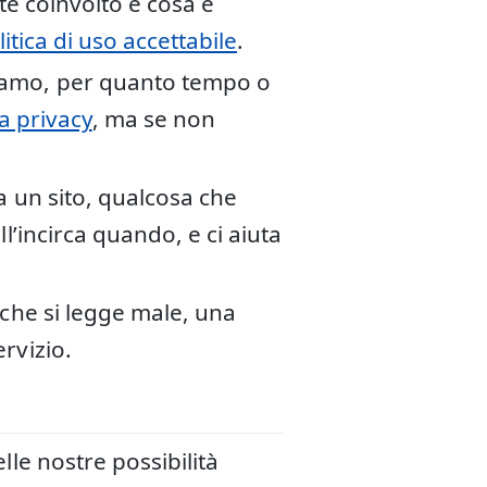
nte coinvolto e cosa è
litica di uso accettabile
.
iamo, per quanto tempo o
a privacy
, ma se non
a un sito, qualcosa che
l’incirca quando, e ci aiuta
 che si legge male, una
rvizio.
le nostre possibilità