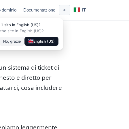
◐
 dominio
Documentazione
IT
 il sito in English (US)?
the site in English (US)?
No, grazie
English (US)
n sistema di ticket di
nesto e diretto per
ttarci, cosa includere
lo teniamo leggermente