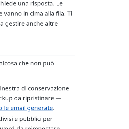
chiede una risposta. Le
 vanno in cima alla fila. Ti
 a gestire anche altre
 qualcosa che non può
finestra di conservazione
ackup da ripristinare —
 le email generate
.
ivisi e pubblici per
sword da reimpostare.