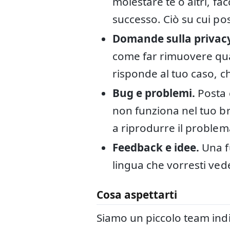
molestare te o altri, fa
successo. Ciò su cui po
Domande sulla privac
come far rimuovere qual
risponde al tuo caso, c
Bug e problemi.
Posta c
non funziona nel tuo bro
a riprodurre il problem
Feedback e idee.
Una fu
lingua che vorresti ved
Cosa aspettarti
Siamo un piccolo team indi