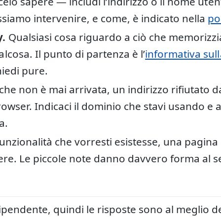
ccelo sapere — includi l’indirizzo o il nome ute
ssiamo intervenire, e come, è indicato nella
po
y.
Qualsiasi cosa riguardo a ciò che memorizz
cosa. Il punto di partenza è l’
informativa sull
hiedi pure.
he non è mai arrivata, un indirizzo rifiutato d
wser. Indicaci il dominio che stavi usando e al
a.
nzionalità che vorresti esistesse, una pagina
ere. Le piccole note danno davvero forma al se
pendente, quindi le risposte sono al meglio del